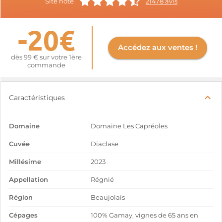
Site noté
21478 avis
-20€
Accédez aux ventes !
dès 99 € sur votre 1ère
commande
Caractéristiques
Domaine
Domaine Les Capréoles
Cuvée
Diaclase
Millésime
2023
Appellation
Régnié
Région
Beaujolais
Cépages
100% Gamay, vignes de 65 ans en