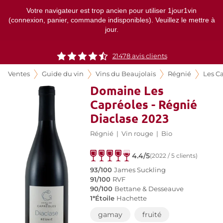
Votre navigateur est trop ancien pour utiliser 1jour1vin
(connexion, panier, commande indisponibles). Veuillez le mettre à
jour.
21478
avis clients
Ventes
Guide du vin
Vins du Beaujolais
Régnié
Les C
Domaine Les
Capréoles - Régnié
Diaclase 2023
Régnié
|
Vin rouge
|
Bio
4.4/5
(2022 / 5 clients)
93/100
James Suckling
91/100
RVF
90/100
Bettane & Desseauve
1*Étoile
Hachette
gamay
fruité