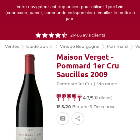
Votre navigateur est trop ancien pour utiliser 1jour1vin
(connexion, panier, commande indisponibles). Veuillez le mettre à
jour.
21486
avis clients
Ventes
Guide du vin
Vins de Bourgogne
Pommard
Ve
Maison Verget -
Pommard 1er Cru
Saucilles 2009
Pommard 1er Cru
|
Vin rouge
4.3/5
(12 clients)
15,5/20
Bettane & Desseauve