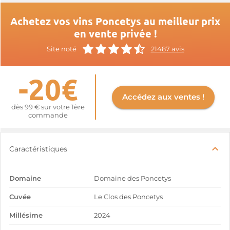
Achetez vos vins Poncetys au meilleur prix
en vente privée !
Site noté
21487 avis
-20€
Accédez aux ventes !
dès 99 € sur votre 1ère
commande
Caractéristiques
Domaine
Domaine des Poncetys
Cuvée
Le Clos des Poncetys
Millésime
2024