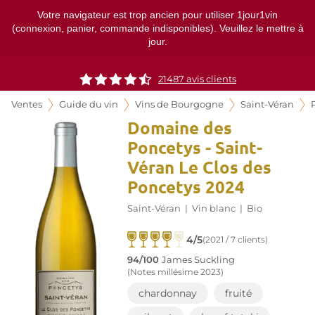
Votre navigateur est trop ancien pour utiliser 1jour1vin
(connexion, panier, commande indisponibles). Veuillez le mettre à
jour.
21487
avis clients
Ventes
Guide du vin
Vins de Bourgogne
Saint-Véran
Domaine des
Poncetys - Saint-
Véran Le Clos des
Poncetys 2024
Saint-Véran
|
Vin blanc
|
Bio
4/5
(2021 / 7 clients)
94/100
James Suckling
(Notes millésime 2023)
chardonnay
fruité