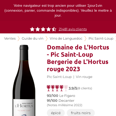
Votre navigateur est trop ancien pour utiliser 1jour1vin
(connexion, panier, commande indisponibles). Veuillez le mettre à
jour.
21481
avis clients
Ventes
Guide du vin
Vins de Languedoc
Pic Saint-Loup
Domaine de L'Hortus
- Pic Saint-Loup
Bergerie de L'Hortus
rouge 2023
Pic Saint-Loup
|
Vin rouge
3.9/5
(8 clients)
93/100
Le Figaro
91/100
Decanter
(Notes millésime 2022)
épicé
fruits noirs