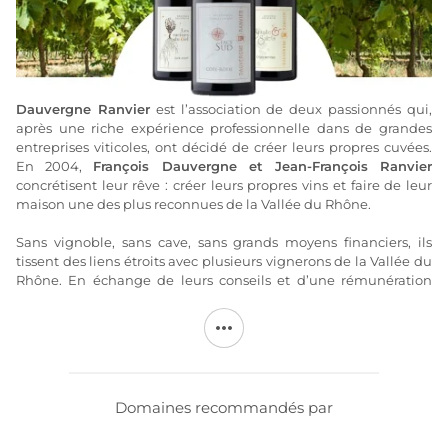
Dauvergne Ranvier
est l’association de deux passionnés qui,
après une riche expérience professionnelle dans de grandes
entreprises viticoles, ont décidé de créer leurs propres cuvées.
En 2004,
François Dauvergne et Jean-François Ranvier
concrétisent leur rêve : créer leurs propres vins et faire de leur
maison une des plus reconnues de la Vallée du Rhône.
Sans vignoble, sans cave, sans grands moyens financiers, ils
tissent des liens étroits avec plusieurs vignerons de la Vallée du
Rhône. En échange de leurs conseils et d’une rémunération
incitative,
Dauvergne et Ranvier
sélectionnent les meilleures
parcelles de vignes de ces vignerons, qui les travaillent selon
leurs indications et pour leur compte. Tout est passé en revue :
la taille, l’enherbement, l’ébourgeonnage... de façon précise et
pragmatique. C’est ainsi que l’ensemble du processus
d’élaboration des vins est déterminé et suivi avec rigueur par
Domaines recommandés par
Dauvergne et Ranvier.