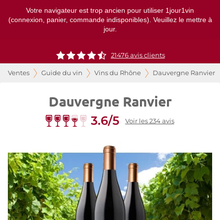
Votre navigateur est trop ancien pour utiliser 1jour1vin
(connexion, panier, commande indisponibles). Veuillez le mettre à
jour.
21476
avis clients
Ventes
Guide du vin
Vins du Rhône
Dauvergne Ranvier
Dauvergne Ranvier
3.6/5
Voir les 234 avis