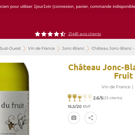
ncien pour utiliser 1jour1vin (connexion, panier, commande indisponibles)
21481
avis clients
 Sud-Ouest
Vin de France
Jonc-Blanc
Château Jonc-Blanc - 
Château Jonc-Bla
Fruit
Vin de France
|
2.6/5
(23 clients)
15,5/20
RVF