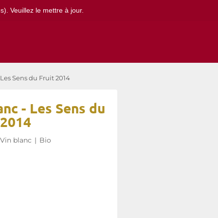
. Veuillez le mettre à jour.
Les Sens du Fruit 2014
nc - Les Sens du
 2014
Vin blanc
|
Bio