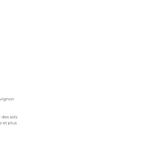
uvignon
 des sols
e et plus
e