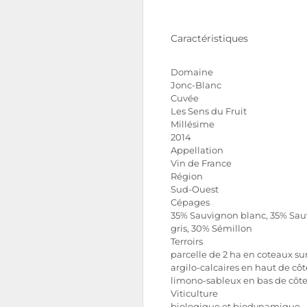
Caractéristiques
Domaine
Jonc-Blanc
Cuvée
Les Sens du Fruit
Millésime
2014
Appellation
Vin de France
Région
Sud-Ouest
Cépages
35% Sauvignon blanc, 35% Sa
gris, 30% Sémillon
Terroirs
parcelle de 2 ha en coteaux sur
argilo-calcaires en haut de côt
limono-sableux en bas de côt
Viticulture
biologique et biodynamique