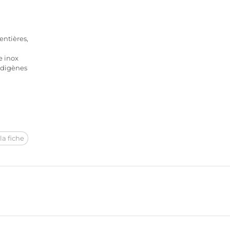
ntières,
e inox
ndigènes
la fiche