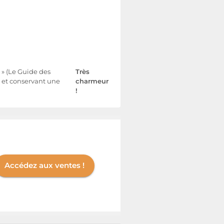
. » (Le Guide des
Très
, et conservant une
charmeur
!
Accédez aux ventes !