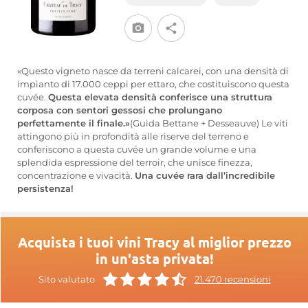
«Questo vigneto nasce da terreni calcarei, con una densità di
impianto di 17.000 ceppi per ettaro, che costituiscono questa
cuvée.
Questa elevata densità conferisce una struttura
corposa con sentori gessosi che prolungano
perfettamente il finale.»
(Guida Bettane + Desseauve) Le viti
attingono più in profondità alle riserve del terreno e
conferiscono a questa cuvée un grande volume e una
splendida espressione del terroir, che unisce finezza,
concentrazione e vivacità.
Una cuvée rara dall’incredibile
persistenza!
Acquista i tuoi vini Tracy al miglior prezzo
in un'asta privata!
Sito valutato
21.470 recensioni