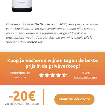
Dit is een mooie
witte Sancerre uit 2010
, die opent met tonen
van witte bloemen en citrusvruchten, met een rijke smaak,
en een zeer verfijnde, elegante en lange afdronk, die
enthousiast maakt door zijn frisheid en mineraliteit.
Dit is
Sancerre ten voeten uit!
Koop je Vacheron wijnen tegen de beste
prijs in de privéverkoop!
Beoordeelde
21485
website
beoordelingen
-20€
Naar de verkoop!
vanaf 99 € bij je eerste