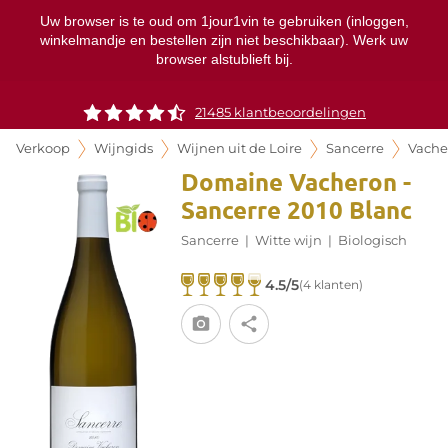
Uw browser is te oud om 1jour1vin te gebruiken (inloggen,
winkelmandje en bestellen zijn niet beschikbaar). Werk uw
browser alstublieft bij.
21485 klantbeoordelingen
Verkoop
Wijngids
Wijnen uit de Loire
Sancerre
Vache
Domaine Vacheron -
Sancerre 2010 Blanc
Sancerre
|
Witte wijn
|
Biologisch
4.5/5
(4 klanten)