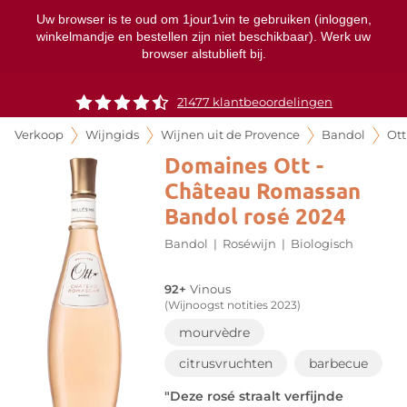
Uw browser is te oud om 1jour1vin te gebruiken (inloggen,
winkelmandje en bestellen zijn niet beschikbaar). Werk uw
browser alstublieft bij.
21477 klantbeoordelingen
Verkoop
Wijngids
Wijnen uit de Provence
Bandol
Ott
Domaines Ott -
Château Romassan
Bandol rosé 2024
Bandol
|
Roséwijn
|
Biologisch
92+
Vinous
(Wijnoogst notities 2023)
mourvèdre
citrusvruchten
barbecue
"Deze rosé straalt verfijnde