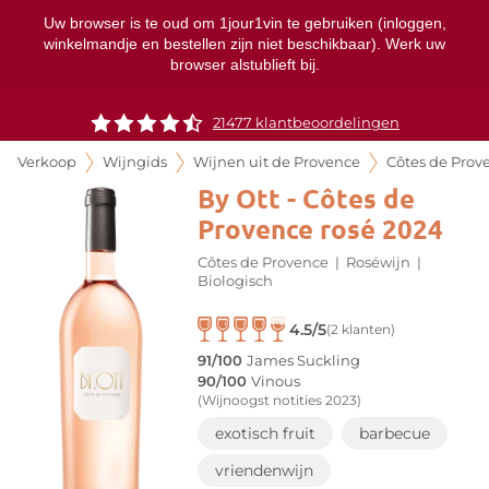
Uw browser is te oud om 1jour1vin te gebruiken (inloggen,
winkelmandje en bestellen zijn niet beschikbaar). Werk uw
browser alstublieft bij.
21477 klantbeoordelingen
Verkoop
Wijngids
Wijnen uit de Provence
Côtes de Prov
By Ott - Côtes de
Provence rosé 2024
Côtes de Provence
|
Roséwijn
|
Biologisch
4.5/5
(2 klanten)
91/100
James Suckling
90/100
Vinous
(Wijnoogst notities 2023)
exotisch fruit
barbecue
vriendenwijn