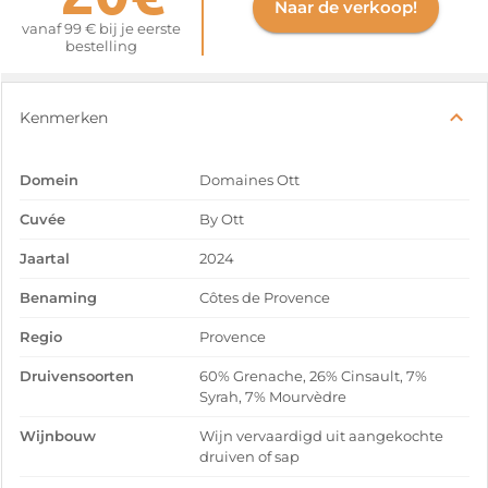
Naar de verkoop!
vanaf 99 € bij je eerste
bestelling
Kenmerken
Domein
Domaines Ott
Cuvée
By Ott
Jaartal
2024
Benaming
Côtes de Provence
Regio
Provence
Druivensoorten
60% Grenache, 26% Cinsault, 7%
Syrah, 7% Mourvèdre
Wijnbouw
Wijn vervaardigd uit aangekochte
druiven of sap