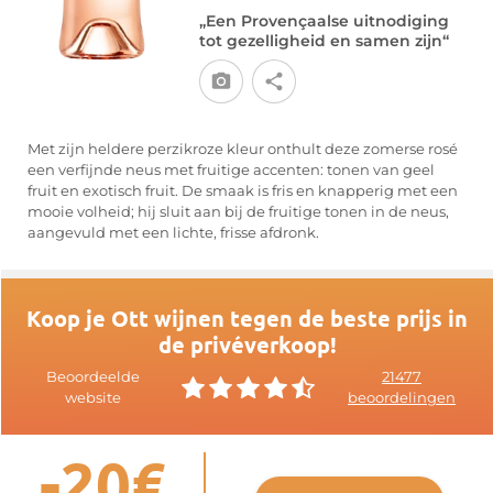
„Een Provençaalse uitnodiging
tot gezelligheid en samen zijn“
Met zijn heldere perzikroze kleur onthult deze zomerse rosé
een verfijnde neus met fruitige accenten: tonen van geel
fruit en exotisch fruit. De smaak is fris en knapperig met een
mooie volheid; hij sluit aan bij de fruitige tonen in de neus,
aangevuld met een lichte, frisse afdronk.
Koop je Ott wijnen tegen de beste prijs in
de privéverkoop!
Beoordeelde
21477
website
beoordelingen
-20€