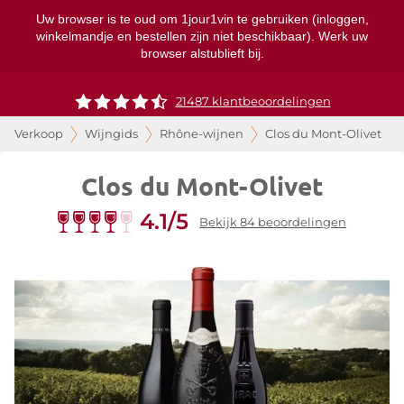
Uw browser is te oud om 1jour1vin te gebruiken (inloggen,
winkelmandje en bestellen zijn niet beschikbaar). Werk uw
browser alstublieft bij.
21487 klantbeoordelingen
Verkoop
Wijngids
Rhône-wijnen
Clos du Mont-Olivet
Clos du Mont-Olivet
4.1/5
Bekijk 84 beoordelingen