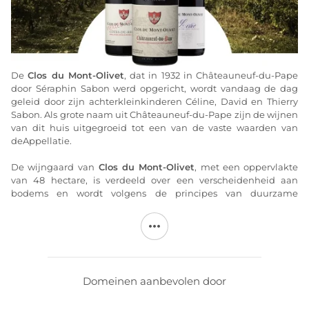
De
Clos du Mont-Olivet
, dat in 1932 in Châteauneuf-du-Pape
door Séraphin Sabon werd opgericht, wordt vandaag de dag
geleid door zijn achterkleinkinderen Céline, David en Thierry
Sabon. Als grote naam uit Châteauneuf-du-Pape zijn de wijnen
van dit huis uitgegroeid tot een van de vaste waarden van
deAppellatie.
De wijngaard van
Clos du Mont-Olivet
, met een oppervlakte
van 48 hectare, is verdeeld over een verscheidenheid aan
bodems en wordt volgens de principes van duurzame
landbouw bewerkt. De Châteauneuf-du-Pape-wijnen van
Clos
Mont-Olivet
, die zeer gewild zijn bij wijnliefhebbers, worden
gemaakt in een zuidelijke stijl, maar altijd met het oog op
finesse en elegantie. Deze wijnen met een groot
bewaarpotentieel komen na verloop van tijd volledig tot hun
recht en worden geproduceerd volgens de puurste traditie van
Domeinen aanbevolen door
Châteauneuf-du-Pape. Deze wijnen zijn in staat de tand des
tijds te doorstaan en zullen met de jaren alleen maar beter