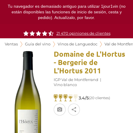
Tu navegador es demasiado antiguo para utilizar 1jour1vin (no
están disponibles las funciones de inicio de sesión, cesta y
pedido). Actualízalo, por favor.
21 470 opiniones de clientes
Ventas
Guía del vino
Vinos de Languedoc
Val de Montfe
Domaine de L'Hortus
- Bergerie de
L'Hortus 2011
IGP Val de Montferrand
|
Vino blanco
3.4/5
(20 clientes)