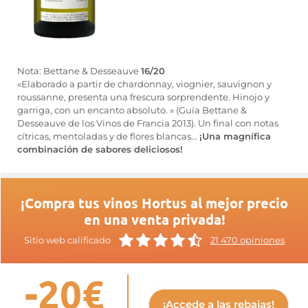
Nota: Bettane & Desseauve
16/20
«Elaborado a partir de chardonnay, viognier, sauvignon y
roussanne, presenta una frescura sorprendente. Hinojo y
garriga, con un encanto absoluto. » (Guía Bettane &
Desseauve de los Vinos de Francia 2013). Un final con notas
cítricas, mentoladas y de flores blancas...
¡Una magnífica
combinación de sabores deliciosos!
¡Compra tus vinos Hortus al mejor precio
en una venta privada!
Sitio web calificado
21 470 opiniones
-20€
¡Accede a las rebajas!