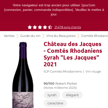
Votre navigateur est trop ancien pour utiliser 1jour1vin
(connexion, panier, commande indisponibles). Veuillez le mettre à
jour.
21478
avis clients
Ventes
Guide du vin
Vins du Beaujolais
Comtés Rhodani
Château des Jacques
- Comtés Rhodaniens
Syrah "Les Jacques"
2021
IGP Comtés Rhodaniens
|
Vin rouge
90/100
Robert Parker
(Notes millésime 2020)
syrah
élégant
caractère