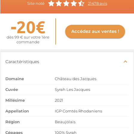
Site noté
21478 avis
-20€
Accédez aux ventes !
dès 99 € sur votre 1ère
commande
Caractéristiques
Domaine
Château des Jacques
Cuvée
Syrah Les Jacques
Millésime
2021
Appellation
IGP Comtés Rhodaniens
Région
Beaujolais
Cépages
100% Syrah