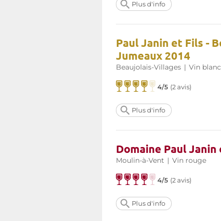
Plus d'info
Paul Janin et Fils - 
Jumeaux 2014
Beaujolais-Villages
|
Vin blanc
4/5
(
2 avis
)
Plus d'info
Domaine Paul Janin e
Moulin-à-Vent
|
Vin rouge
4/5
(
2 avis
)
Plus d'info