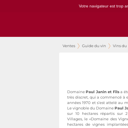
Votre navigateur est trop a
Ventes
Guide du vin
Vins du
Domaine
Paul Janin et Fils
a ét
très discret, qui a commencé à 
années 1970 et s’est attelé au m
Le vignoble du Domaine
Paul Ja
sur 10 hectares répartis sur 2
Villages, le «Domaine des Vign
hectares de vignes implantée