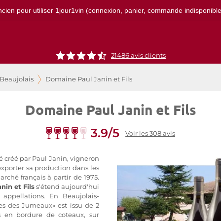
ncien pour utiliser 1jour1vin (connexion, panier, commande indisponibles)
21486
avis clients
 Beaujolais
Domaine Paul Janin et Fils
Domaine Paul Janin et Fils
3.9/5
Voir les 308 avis
é créé par Paul Janin, vigneron
exporter sa production dans les
arché français à partir de 1975.
nin et Fils
s'étend aujourd'hui
 appellations. En Beaujolais-
es des Jumeaux» est issu de 2
s en bordure de coteaux, sur