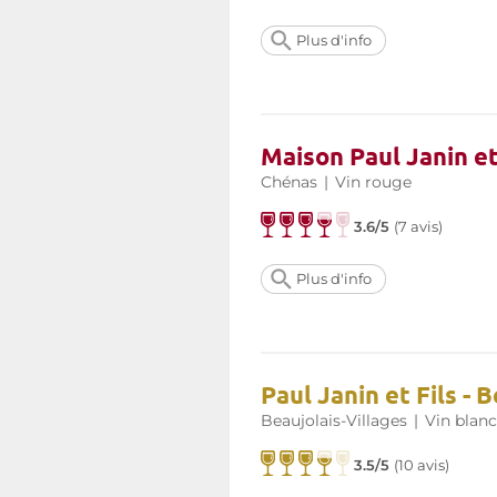
Plus d'info
Maison Paul Janin e
Chénas
|
Vin rouge
3.6/5
(
7 avis
)
Plus d'info
Paul Janin et Fils - 
Beaujolais-Villages
|
Vin blanc
3.5/5
(
10 avis
)