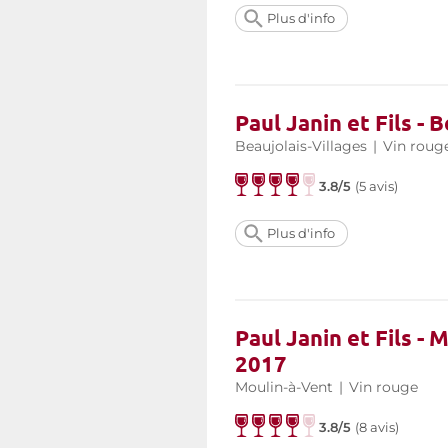
Plus d'info
Paul Janin et Fils -
Beaujolais-Villages
|
Vin roug
3.8/5
(
5 avis
)
Plus d'info
Paul Janin et Fils -
2017
Moulin-à-Vent
|
Vin rouge
3.8/5
(
8 avis
)