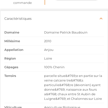
commande
Caractéristiques
Domaine
Domaine Patrick Baudouin
Millésime
2010
Appellation
Anjou
Région
Loire
Cépages
100% Chenin
Terroirs
parcelle situe&#769;e en partie sur la
veine calcaire tre&#768;s
particulie&#768;re (devonien) ayant
donne&#769; naissance aux fours
a&#768; chaux entre St Aubin de
Luigne&#769; et Chalonnes sur Loire
Viticulture
Agriculture Biologique