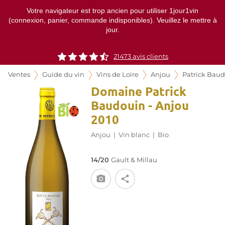
Votre navigateur est trop ancien pour utiliser 1jour1vin
(connexion, panier, commande indisponibles). Veuillez le mettre à
jour.
21473
avis clients
Ventes
Guide du vin
Vins de Loire
Anjou
Patrick Bau
Domaine Patrick
Baudouin - Anjou
2010
Anjou
|
Vin blanc
|
Bio
14/20
Gault & Millau