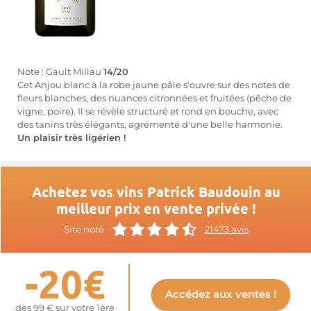
Note : Gault Millau
14/20
Cet Anjou blanc à la robe jaune pâle s'ouvre sur des notes de
fleurs blanches, des nuances citronnées et fruitées (pêche de
vigne, poire). Il se révèle structuré et rond en bouche, avec
des tanins très élégants, agrémenté d'une belle harmonie.
Un plaisir très ligérien !
Achetez vos vins Patrick Baudouin au
meilleur prix en vente privée !
Site noté
21473 avis
-20€
Accédez aux ventes !
dès 99 € sur votre 1ère