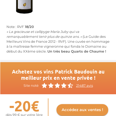
Note : RVF
18/20
« La gracieuse et callipyge Maria Juby qui va
remarquablement tenir plus de quinze ans. »
(Le Guide des
Meilleurs Vins de France 2012 - RVF). Une cuvée en hommage
à la maîtresse femme vigneronne qui fonda le Domaine au
début du XXème siècle.
Un très beau Quarts de Chaume !
Achetez vos vins Patrick Baudouin au
meilleur prix en vente privée !
Site noté
21487 avis
-20€
Accédez aux ventes !
dès 99 € sur votre 1ère