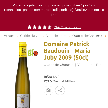
Votre navigateur est trop ancien pour utiliser 1jour1vin
(connexion, panier, commande indisponibles). Veuillez le mettre à
jour.
21487
avis clients
Ventes
Guide du vin
Vins de Loire
Quarts de Chaume
Domaine Patrick
Baudouin - Maria
Juby 2009 (50cl)
Quarts de Chaume
|
Vin blanc
|
Bio
18/20
RVF
17/20
Gault & Millau