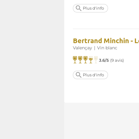
Plus d'info
Bertrand Minchin - 
Valençay
|
Vin blanc
3.6/5
(
9 avis
)
Plus d'info