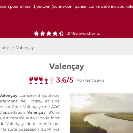
ncien pour utiliser 1jour1vin (connexion, panier, commande indisponibles)
21486
avis clients
Loire
Valençay
Valençay
3.6/5
Voir les 75 avis
Valençay
comprend quatorze
tement de l'Indre, et une
es-sur-Cher. Valençay une AOC
d'appellation
Valençay
, d'une
, est centrée autour de la forêt
 de Valençay, dont le château,
ar la suite possession du Prince