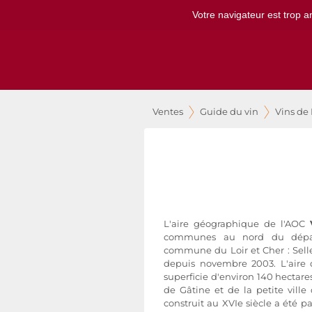
Votre navigateur est trop a
Ventes
Guide du vin
Vins de 
L'aire géographique de l'AOC
communes au nord du dépar
commune du Loir et Cher : Sell
depuis novembre 2003. L'aire 
superficie d'environ 140 hectares
de Gâtine et de la petite ville
construit au XVIe siècle a été p