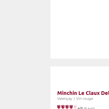
Minchin Le Claux De
Valençay
|
Vin rouge
4/5
(
6 avis
)