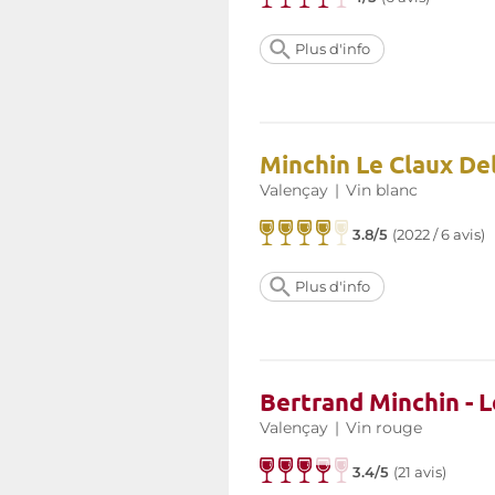
Plus d'info
Minchin Le Claux De
Valençay
|
Vin blanc
3.8/5
(
2022 / 6 avis
)
Plus d'info
Bertrand Minchin - 
Valençay
|
Vin rouge
3.4/5
(
21 avis
)