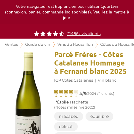
Votre navigateur est trop ancien pour utiliser 1jour1vin
(connexion, panier, commande indisponibles). Veuillez le mettre à
jour.
21486
avis clients
Ventes
Guide du vin
Vins du Roussillon
Côtes du Roussil
Parcé Frères - Côtes
Catalanes Hommage
à Fernand blanc 2025
IGP Côtes Catalanes
|
Vin blanc
4/5
(2024 / 1 clients)
1*Étoile
Hachette
(Notes millésime 2022)
macabeu
équilibré
délicat