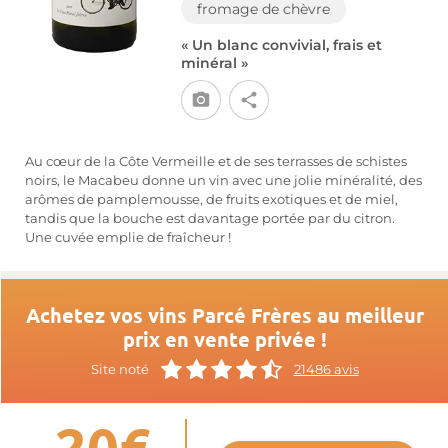
fromage de chèvre
« Un blanc convivial, frais et
minéral »
Au cœur de la Côte Vermeille et de ses terrasses de schistes
noirs, le Macabeu donne un vin avec une jolie minéralité, des
arômes de pamplemousse, de fruits exotiques et de miel,
tandis que la bouche est davantage portée par du citron.
Une cuvée emplie de fraîcheur !
Achetez vos vins Parcé Frères au meilleur
prix en vente privée !
Site noté
21486 avis
-20€