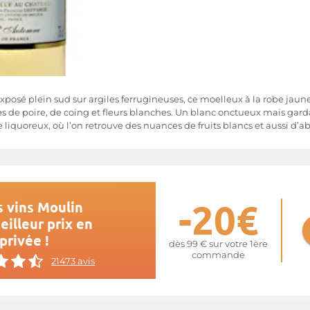
posé plein sud sur argiles ferrugineuses, ce moelleux à la robe jaun
ces de poire, de coing et fleurs blanches. Un blanc onctueux mais ga
re liquoreux, où l’on retrouve des nuances de fruits blancs et aussi d’a
-20€
 vins Moulin
illeur prix en
privée !
dès 99 € sur votre 1ère
commande
21473 avis