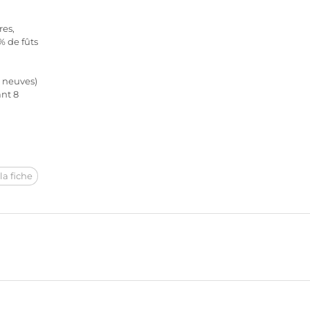
res,
% de fûts
% neuves)
ant 8
la fiche