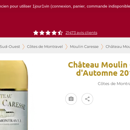
ncien pour utiliser 1jour1vin (connexion, panier, commande indisponibles)
21473
avis clients
 Sud-Ouest
Côtes de Montravel
Moulin Caresse
Château Moul
Château Moulin 
d'Automne 20
Côtes de Montr