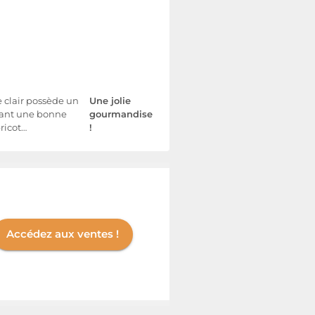
e clair possède un
Une jolie
rdant une bonne
gourmandise
bricot…
!
Accédez aux ventes !