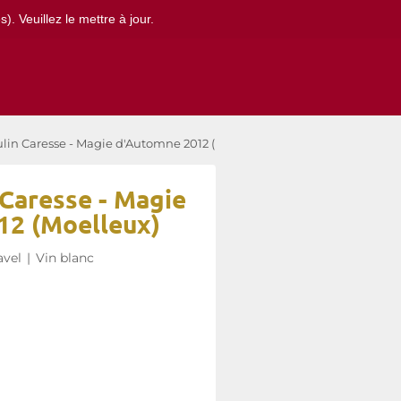
. Veuillez le mettre à jour.
in Caresse - Magie d'Automne 2012 (Moelleux)
Caresse - Magie
12 (Moelleux)
avel
|
Vin blanc