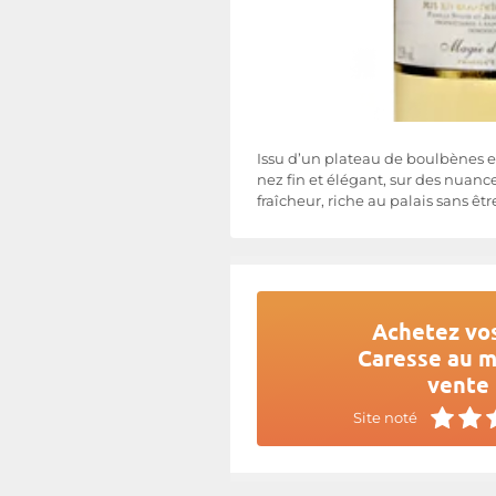
Issu d’un plateau de boulbènes ex
nez fin et élégant, sur des nuan
fraîcheur, riche au palais sans êt
Achetez vos
Caresse au me
vente 
Site noté