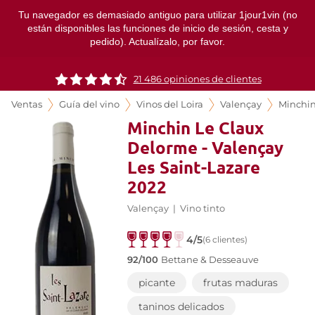
Tu navegador es demasiado antiguo para utilizar 1jour1vin (no
están disponibles las funciones de inicio de sesión, cesta y
pedido). Actualízalo, por favor.
21 486 opiniones de clientes
Ventas
Guía del vino
Vinos del Loira
Valençay
Minchi
Minchin Le Claux
Delorme - Valençay
Les Saint-Lazare
2022
Valençay
|
Vino tinto
4/5
(6 clientes)
92/100
Bettane & Desseauve
picante
frutas maduras
taninos delicados