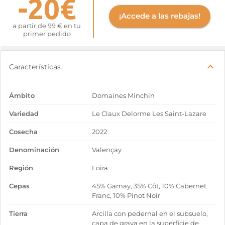
-20€
¡Accede a las rebajas!
a partir de 99 € en tu
primer pedido
Características
Ámbito
Domaines Minchin
Variedad
Le Claux Delorme Les Saint-Lazare
Cosecha
2022
Denominación
Valençay
Región
Loira
Cepas
45% Gamay, 35% Côt, 10% Cabernet
Franc, 10% Pinot Noir
Tierra
Arcilla con pedernal en el subsuelo,
capa de grava en la superficie de