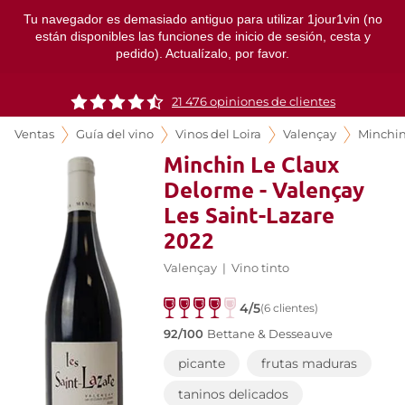
Tu navegador es demasiado antiguo para utilizar 1jour1vin (no
están disponibles las funciones de inicio de sesión, cesta y
pedido). Actualízalo, por favor.
21 476 opiniones de clientes
Ventas
Guía del vino
Vinos del Loira
Valençay
Minchi
Minchin Le Claux
Delorme - Valençay
Les Saint-Lazare
2022
Valençay
|
Vino tinto
4/5
(6 clientes)
92/100
Bettane & Desseauve
picante
frutas maduras
taninos delicados