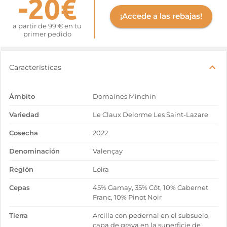
-20€
¡Accede a las rebajas!
a partir de 99 € en tu
primer pedido
Características
Ámbito
Domaines Minchin
Variedad
Le Claux Delorme Les Saint-Lazare
Cosecha
2022
Denominación
Valençay
Región
Loira
Cepas
45% Gamay, 35% Côt, 10% Cabernet
Franc, 10% Pinot Noir
Tierra
Arcilla con pedernal en el subsuelo,
capa de grava en la superficie de