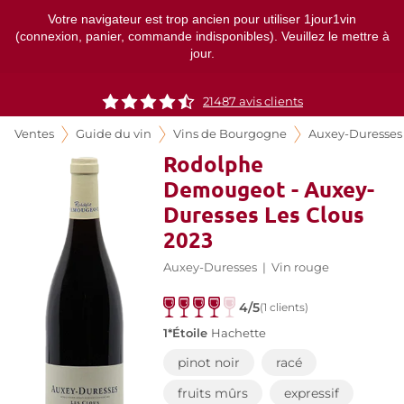
Votre navigateur est trop ancien pour utiliser 1jour1vin
(connexion, panier, commande indisponibles). Veuillez le mettre à
jour.
21487
avis clients
Ventes
Guide du vin
Vins de Bourgogne
Auxey-Duresses
Rodolphe
Demougeot - Auxey-
Duresses Les Clous
2023
Auxey-Duresses
|
Vin rouge
4/5
(1 clients)
1*Étoile
Hachette
pinot noir
racé
fruits mûrs
expressif