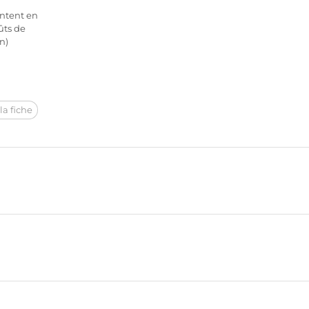
entent en
ûts de
n)
la fiche