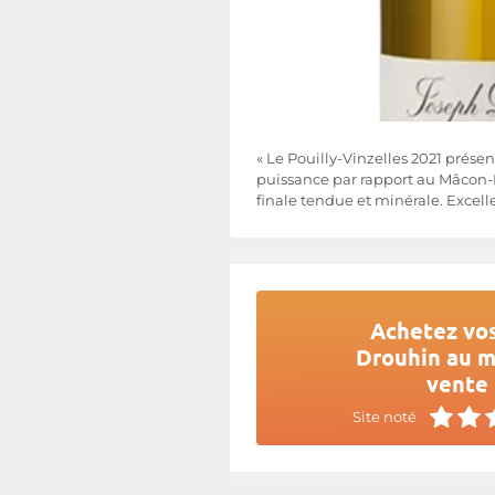
« Le Pouilly-Vinzelles 2021 présen
puissance par rapport au Mâcon-
finale tendue et minérale. Excelle
Achetez vos
Drouhin au me
vente 
Site noté