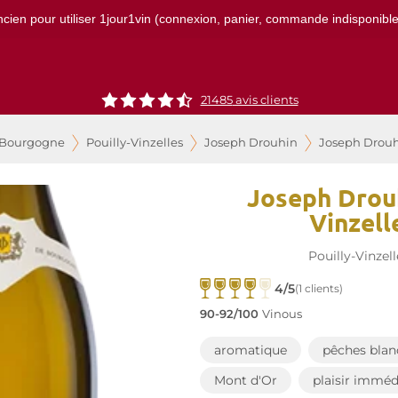
ncien pour utiliser 1jour1vin (connexion, panier, commande indisponibles)
21485
avis clients
 Bourgogne
Pouilly-Vinzelles
Joseph Drouhin
Joseph Drouhi
Joseph Drouh
Vinzell
Pouilly-Vinzell
4/5
(1 clients)
90-92/100
Vinous
aromatique
pêches blan
Mont d'Or
plaisir imméd