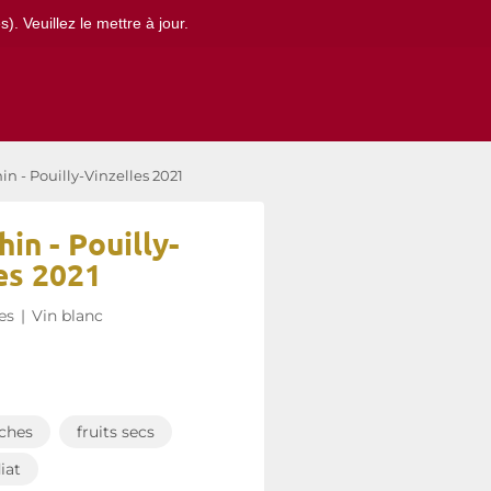
. Veuillez le mettre à jour.
n - Pouilly-Vinzelles 2021
in - Pouilly-
es 2021
es
|
Vin blanc
ches
fruits secs
iat