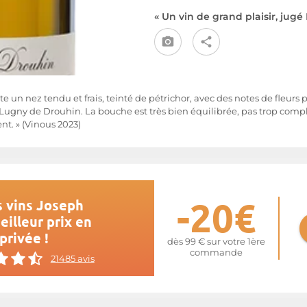
« Un vin de grand plaisir, jugé 
te un nez tendu et frais, teinté de pétrichor, avec des notes de fleurs
Lugny de Drouhin. La bouche est très bien équilibrée, pas trop comp
nt. » (Vinous 2023)
-20€
 vins Joseph
illeur prix en
privée !
dès 99 € sur votre 1ère
commande
21485 avis