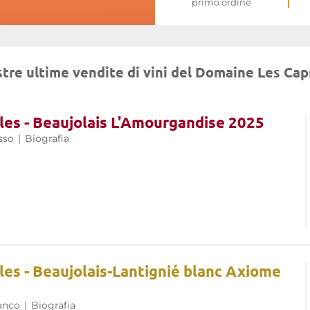
primo ordine
stre ultime vendite di vini del Domaine Les Cap
es - Beaujolais L'Amourgandise 2025
sso
|
Biografia
es - Beaujolais-Lantignié blanc Axiome
anco
|
Biografia