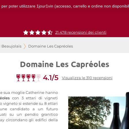
 per poter utilizzare 1jour1vin (accesso, carrello e ordine non disponibil
21.478 recensioni dei clienti
l Beaujolais
Domaine Les Capréoles
Domaine Les Capréoles
4.1/5
Visualizza le 310 recensioni
x e sua moglie Catherine hanno
oles
con 3 ettari di vigneti
ro vigneto si estende su 8 ettari
mune candidato a un futuro
uati su un pendio granitico
ay circondano gli edifici della