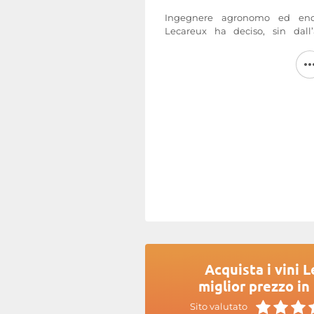
Ingegnere agronomo ed enol
Lecareux ha deciso, sin dall’
convertire il
Domaine Les Capr
Dal 2017 la tenuta è certificata
certificazione Demeter per le 
poi passare nel 2023 alla certific
I
vini del Domaine Les Capréol
di Catherine e Cédric Lecar
originali: Cossinelle, Chamodère,
Maggiori informazioni sul sito di
Acquista i vini 
miglior prezzo in
Sito valutato