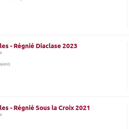
es - Régnié Diaclase 2023
a
sioni)
es - Régnié Sous la Croix 2021
a