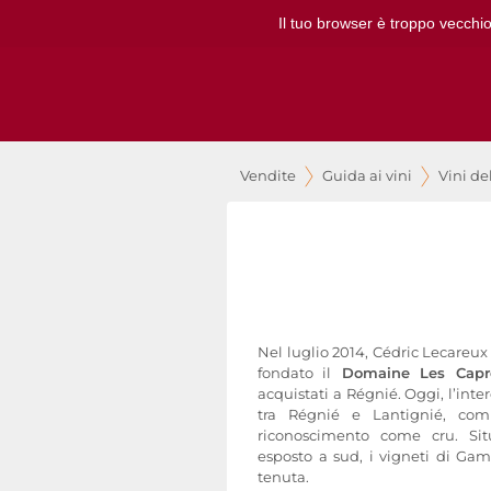
Il tuo browser è troppo vecchio
Vendite
Guida ai vini
Vini de
Nel luglio 2014, Cédric Lecareu
fondato il
Domaine Les Capré
acquistati a Régnié. Oggi, l’inte
tra Régnié e Lantignié, co
riconoscimento come cru. Sit
esposto a sud, i vigneti di Gam
tenuta.