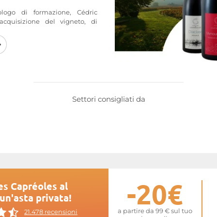
ogo di formazione, Cédric
acquisizione del vigneto, di
éoles
alla viticoltura biologica.
 Bio e, dal 2018, ha ottenuto la
sue pratiche biodinamiche, per
azione Byodivin.
es
sono stati battezzati dai figli
eux. Quattro cuvée dai nomi
 Diaclase e Sous la Croix.
Settori consigliati da
Les Capréoles
-20€
Les Capréoles al
 un'asta privata!
a partire da 99 € sul tuo
21.478 recensioni