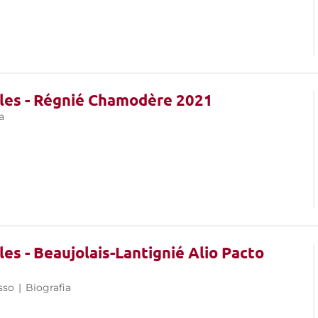
les - Régnié Chamodère 2021
a
s - Beaujolais-Lantignié Alio Pacto
sso
|
Biografia