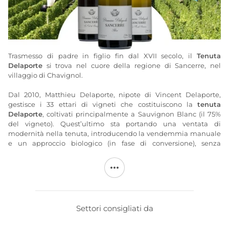
Trasmesso di padre in figlio fin dal XVII secolo, il
Tenuta
Delaporte
si trova nel cuore della regione di Sancerre, nel
villaggio di Chavignol.
Dal 2010, Matthieu Delaporte, nipote di Vincent Delaporte,
gestisce i 33 ettari di vigneti che costituiscono la
tenuta
Delaporte
, coltivati principalmente a Sauvignon Blanc (il 75%
del vigneto). Quest’ultimo sta portando una ventata di
modernità nella tenuta, introducendo la vendemmia manuale
e un approccio biologico (in fase di conversione), senza
estremismi, per valorizzare la personalità di ciascuno dei terroir.
La
tenuta Delaporte
conta 50 appezzamenti, con terroir molto
diversi tra loro. Produce così una gamma di 7 vini: 3 bianchi, 3
rossi e un rosato. Una tenuta in ascesa!
Settori consigliati da
Maggiori informazioni sul sito di
Delaporte