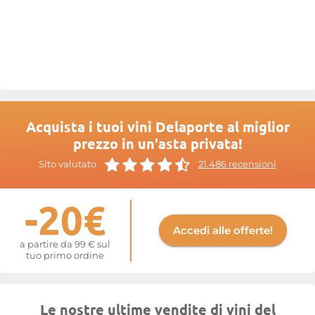
Acquista i tuoi vini Delaporte al miglior
prezzo in un'asta privata!
Sito valutato
21.486 recensioni
-20€
Accedi alle offerte!
a partire da 99 € sul
tuo primo ordine
Le nostre ultime vendite di vini del