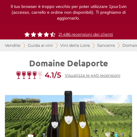
Il tuo browser è troppo vecchio per poter utilizzare 1jour1vin
(accesso, carrello e ordine non disponibili). Ti preghiamo di
aggiornarlo.
21.486 recensioni dei clienti
Vendite
Guida ai vini
Vini della Loira
Sancerre
Domain
Domaine Delaporte
4.1/5
Visualizza le 440 recensioni