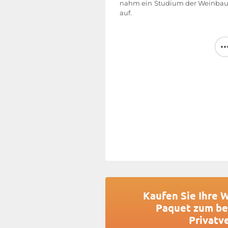
nahm ein Studium der Weinbau
auf.
Agnès Paquet
führt daraufh
Bodenbearbeitung, modera
Pflanzenschutz, Handarbeit in 
dem Ziel, die Auswirkungen de
verringern und eine einwandfreie
Im Weinkeller werden die We
Hefen und unter Verwendu
Zusatzstoffen gekeltert.
Heute bewirtschaftet
Agnès P
Weinberg in den folgenden Ap
und Weißweine), Auxey-Dure
Pommard, Chassagne-Montrachet
Weitere Informationen finden 
Paquet
Kaufen Sie Ihre 
Paquet zum be
Privatv