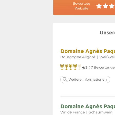
Bewertete
Website
Unser
Domaine Agnès Paque
Bourgogne Aligoté
|
Weißwei
4/5 (
7 Bewertunge
Weitere Informationen
Domaine Agnès Paquet
Vin de France
|
Schaumwein