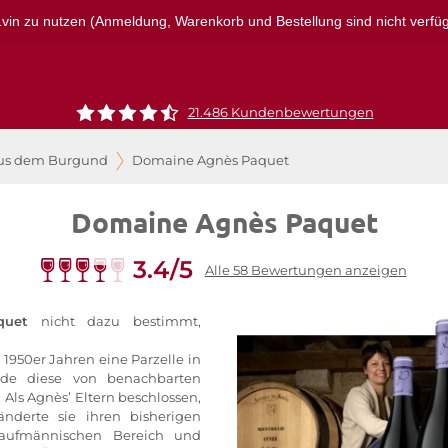
r1vin zu nutzen (Anmeldung, Warenkorb und Bestellung sind nicht verfügba
21.486 Kundenbewertungen
us dem Burgund
Domaine Agnès Paquet
Domaine Agnès Paquet
3.4/5
Alle 58 Bewertungen anzeigen
quet
nicht dazu bestimmt,
 1950er Jahren eine Parzelle in
rde diese von benachbarten
 Als Agnès’ Eltern beschlossen,
änderte sie ihren bisherigen
aufmännischen Bereich und