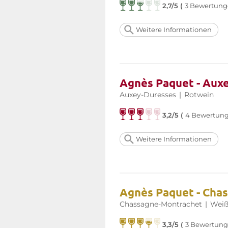
2,7/5 (
3 Bewertung
Weitere Informationen
Agnès Paquet - Aux
Auxey-Duresses
|
Rotwein
3,2/5 (
4 Bewertun
Weitere Informationen
Agnès Paquet - Cha
Chassagne-Montrachet
|
Weiß
3,3/5 (
3 Bewertung