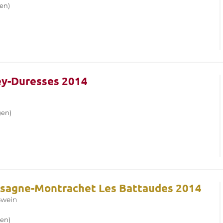
en)
ey-Duresses 2014
gen)
ssagne-Montrachet Les Battaudes 2014
wein
en)