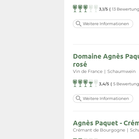
3,1/5 (
13 Bewertun
Weitere Informationen
Domaine Agnès Paquet
rosé
Vin de France
|
Schaumwein
3,4/5 (
5 Bewertung
Weitere Informationen
Agnès Paquet - Cré
Crémant de Bourgogne
|
Sch