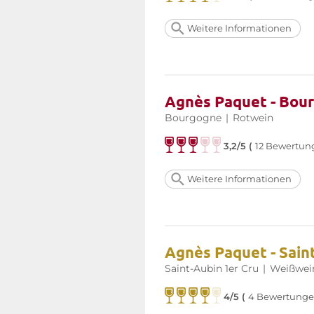
Weitere Informationen
Agnès Paquet - Bour
Bourgogne
|
Rotwein
3,2/5 (
12 Bewertun
Weitere Informationen
Agnès Paquet - Sain
Saint-Aubin 1er Cru
|
Weißwei
4/5 (
4 Bewertunge