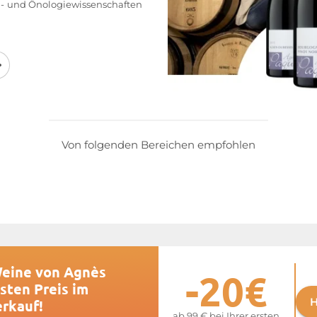
- und Önologiewissenschaften
in neue Anbaumethoden ein
:
te Erträge, integrierter
den Weinbergen … All dies mit
s Weinguts auf die Umwelt zu
 Qualität zu erzielen.
ine mit Hilfe einheimischer
ng von nur sehr wenigen
Von folgenden Bereichen empfohlen
aquet
einen 8 Hektar großen
pellationen: Bourgogne (Rot-
sses (Rot- und Weißweine),
 und Saint-Aubin 1er Cru.
Sie auf der Website von
Agnès
Weine von Agnès
-20€
sten Preis im
H
erkauf!
ab 99 € bei Ihrer ersten