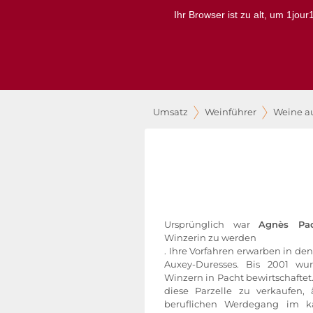
Ihr Browser ist zu alt, um 1jou
Umsatz
Weinführer
Weine a
Ursprünglich war
Agnès Pa
Winzerin zu werden
. Ihre Vorfahren erwarben in den
Auxey-Duresses. Bis 2001 wu
Winzern in Pacht bewirtschaftet.
diese Parzelle zu verkaufen, 
beruflichen Werdegang im k