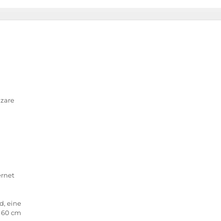
azare
ernet
d, eine
s 60 cm