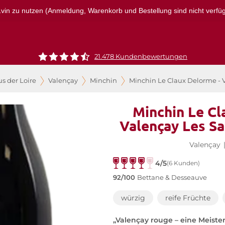
r1vin zu nutzen (Anmeldung, Warenkorb und Bestellung sind nicht verfügba
21.478 Kundenbewertungen
s der Loire
Valençay
Minchin
Minchin Le Claux Delorme - V
Minchin Le Cl
Valençay Les Sa
Valençay
4/5
(6 Kunden)
92/100
Bettane & Desseauve
würzig
reife Früchte
„Valençay rouge – eine Meister