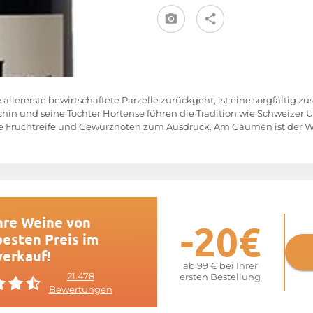
allererste bewirtschaftete Parzelle zurückgeht, ist eine sorgfälti
chin und seine Tochter Hortense führen die Tradition wie Schweizer U
Fruchtreife und Gewürznoten zum Ausdruck. Am Gaumen ist der Wei
hre Weine von
-20€
esten Preis im
verkauf!
ab 99 € bei Ihrer
21.478
ersten Bestellung
Bewertungen