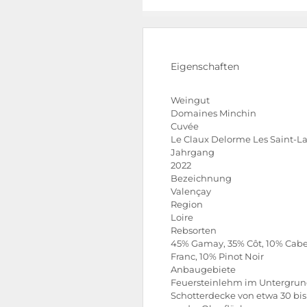
Eigenschaften
Weingut
Domaines Minchin
Cuvée
Le Claux Delorme Les Saint-L
Jahrgang
2022
Bezeichnung
Valençay
Region
Loire
Rebsorten
45% Gamay, 35% Côt, 10% Cab
Franc, 10% Pinot Noir
Anbaugebiete
Feuersteinlehm im Untergrun
Schotterdecke von etwa 30 bi