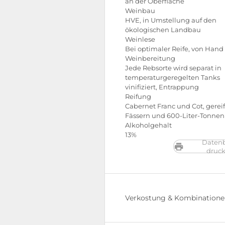
an der Oberfläche
Weinbau
HVE, in Umstellung auf den
ökologischen Landbau
Weinlese
Bei optimaler Reife, von Hand
Weinbereitung
Jede Rebsorte wird separat in
temperaturgeregelten Tanks
vinifiziert, Entrappung
Reifung
Cabernet Franc und Cot, gereif
Fässern und 600-Liter-Tonnen
Alkoholgehalt
13%
Datenb
druc
Verkostung & Kombination