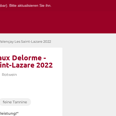
r). Bitte aktualisieren Sie ihn.
alençay Les Saint-Lazare 2022
aux Delorme -
int-Lazare 2022
|
Rotwein
feine Tannine
leistung!“