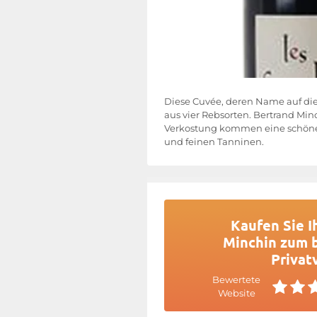
Diese Cuvée, deren Name auf die 
aus vier Rebsorten. Bertrand Min
Verkostung kommen eine schöne 
und feinen Tanninen.
Kaufen Sie I
Minchin zum b
Privat
Bewertete
Website