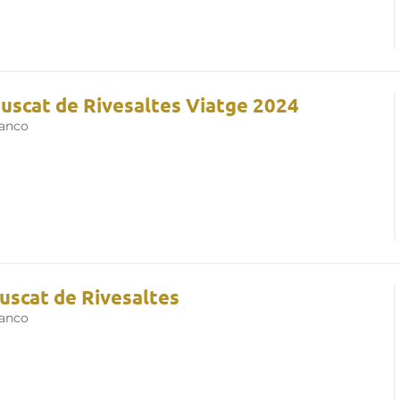
t de Rivesaltes
, opta por una
2011, considerada la añada del
987, 1995, 2006 y
2012
también
eb de
Muscat de Rivesaltes
scat de Rivesaltes Viatge 2024
lanco
uscat de Rivesaltes
lanco