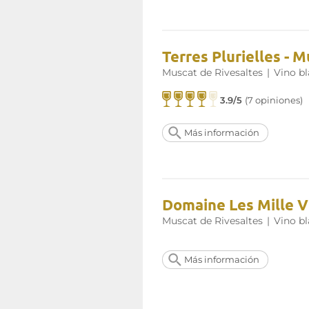
Terres Plurielles - 
Muscat de Rivesaltes
|
Vino b
3.9/5
(7 opiniones)
Más información
Domaine Les Mille Vi
Muscat de Rivesaltes
|
Vino b
Más información