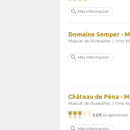
auténticas cualidades del
Musca
añada excepcional, como la de 
Más información
milenio. Las añadas de 1985, 1
son
referentes de calidad.
Más información en la página w
Domaine Semper - Mu
Muscat de Rivesaltes
|
Vino b
Más información
Château de Péna - M
Muscat de Rivesaltes
|
Vino b
3.2/5
(4 opiniones)
Más información