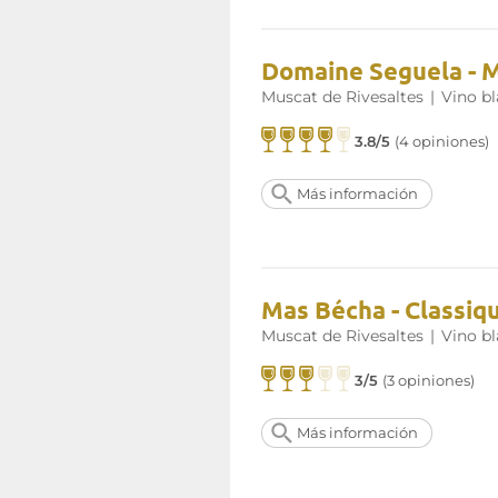
Domaine Seguela - M
Muscat de Rivesaltes
|
Vino b
3.8/5
(4 opiniones)
Más información
Mas Bécha - Classiqu
Muscat de Rivesaltes
|
Vino b
3/5
(3 opiniones)
Más información