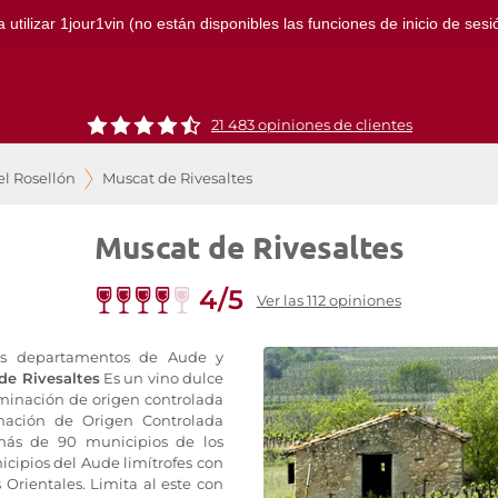
ilizar 1jour1vin (no están disponibles las funciones de inicio de sesión
21 483 opiniones de clientes
el Rosellón
Muscat de Rivesaltes
Muscat de Rivesaltes
4/5
Ver las 112 opiniones
os departamentos de Aude y
de Rivesaltes
Es un vino dulce
minación de origen controlada
nación de Origen Controlada
más de 90 municipios de los
icipios del Aude limítrofes con
 Orientales. Limita al este con