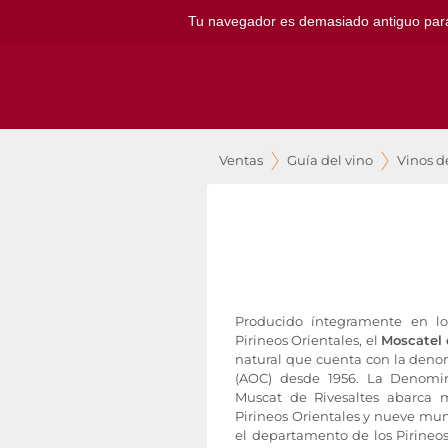
Tu navegador es demasiado antiguo para ut
Ventas
Guía del vino
Vinos d
Producido íntegramente en l
Pirineos Orientales, el
Moscatel 
natural que cuenta con la deno
(AOC) desde 1956. La Denomi
Muscat de Rivesaltes abarca 
Pirineos Orientales y nueve mun
el departamento de los Pirineos