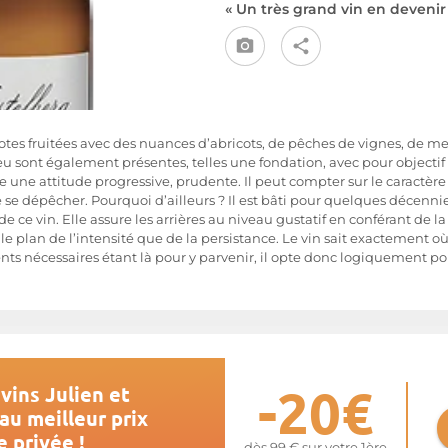
« Un très grand vin en devenir
otes fruitées avec des nuances d’abricots, de pêches de vignes, de me
feu sont également présentes, telles une fondation, avec pour objectif 
e une attitude progressive, prudente. Il peut compter sur le caractère 
de se dépêcher. Pourquoi d’ailleurs ? Il est bâti pour quelques déce
de ce vin. Elle assure les arrières au niveau gustatif en conférant de l
e plan de l’intensité que de la persistance. Le vin sait exactement où i
s nécessaires étant là pour y parvenir, il opte donc logiquement pour
-20€
vins Julien et
au meilleur prix
 privée !
dès 99 € sur votre 1ère