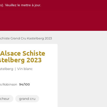
. Veuillez le mettre à jour.
 Schiste Grand Cru Kastelberg 2023
 Alsace Schiste
stelberg 2023
stelberg
|
Vin blanc
is Robinson
94/100
îcheur
grand cru