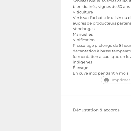
Schistes bleus, sols très caillou
bien drainés, vignes de 50 ans
Viticulture
Vin issu d'achats de raisin ou d
auprès de producteurs partena
Vendanges
Manuelles
Vinification
Pressurage prolongé de 8 heur
décantation à basse températ
fermentation alcoolique en le
indigènes
Élevage
En cuve inox pendant 4 mois
Imprimer 
Dégustation & accords