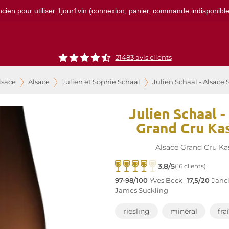
ncien pour utiliser 1jour1vin (connexion, panier, commande indisponibles)
21483
avis clients
lsace
Alsace
Julien et Sophie Schaal
Julien Schaal - Alsace
Julien Schaal -
Grand Cru Ka
Alsace Grand Cru Ka
3.8/5
(16 clients)
97-98/100
Yves Beck
17,5/20
Janc
James Suckling
riesling
minéral
fra