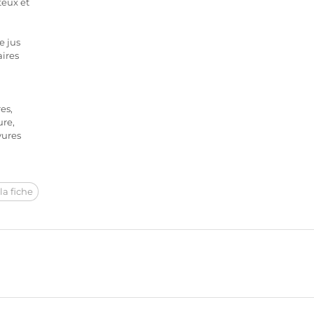
teux et
e jus
ires
es,
ure,
vures
la fiche