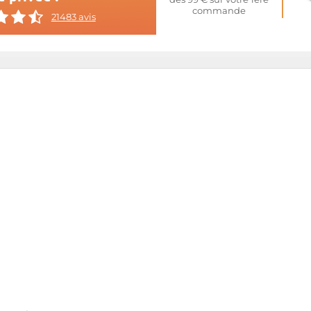
commande
21483 avis