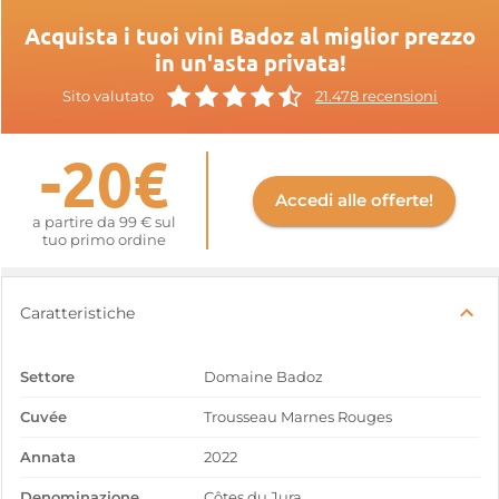
Acquista i tuoi vini Badoz al miglior prezzo
in un'asta privata!
Sito valutato
21.478 recensioni
-20€
Accedi alle offerte!
a partire da 99 € sul
tuo primo ordine
Caratteristiche
Settore
Domaine Badoz
Cuvée
Trousseau Marnes Rouges
Annata
2022
Denominazione
Côtes du Jura