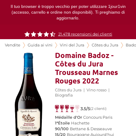
Il tuo browser è troppo vecchio per poter utilizzare 1jour1vin
(accesso, carrello e ordine non disponibili). Ti preghiamo di
aggiornarlo.
21.478 recensioni dei clienti
Vendite
Guida ai vini
Vini del Jura
Côtes du Jura
Bado
Domaine Badoz -
Côtes du Jura
Trousseau Marnes
Rouges 2022
Côtes du Jura
|
Vino rosso
|
Biografia
3.5/5
(2 clienti)
Médaille d'Or
Concours Paris
1*Étoile
Hachette
90/100
Bettane & Desseauve
15/20
Bourgogne Aujourd'hui