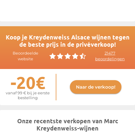
de etiketten te ontwerpen. Door de vakkennis van de
wijnbouwer te combineren met de creativiteit van de
kunstenaar wordt elke fles zo een uniek exemplaar.
Meer informatie op de website van
Kreydenweiss Alsace
Koop je Kreydenweiss Alsace wijnen tegen
de beste prijs in de privéverkoop!
Beoordeelde
21477
website
beoordelingen
-20€
Naar de verkoop!
vanaf 99 € bij je eerste
bestelling
Onze recentste verkopen van Marc
Kreydenweiss-wijnen