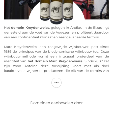
Het
domein Kreydenweiss
, gelegen in Andlau in de Elzas, ligt
genesteld aan de voet van de Vogezen en profiteert daardoor
van een continentaal klimaat en zeer gevarieerde terroirs.
Marc Kreydenweiss, een toegewijde wijnbouwer, past sinds
1989 de principes van de biodynamische wijnbouw toe. Deze
wijnbouwmethode vormt een integraal onderdeel van de
identiteit van
het domein Marc Kreydenweiss
. Sinds 2007 zet
zijn zoon Antoine deze toewijding voort met als doel
karaktervolle wijnen te produceren die elk van de terroirs van
het domein tot hun recht laten komen.
Het
domein Marc Kreydenweiss
beslaat 13,5 hectare
wijngaarden, waaronder de drie grands crus van de gemeente
Andlau: Wiebelsberg, Moenchberg, Kastelberg, evenals
Kirchberg de Barr (een andere grand cru).
Domeinen aanbevolen door
Elk jaar schakelt de familie Kreydenweiss een kunstenaar in om