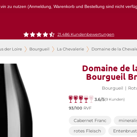
r1vin zu nutzen (Anmeldung, Warenkorb und Bestellung sind nicht verfügba
21.486 Kundenbewertungen
s der Loire
Bourgueil
La Chevalerie
Domaine de la Chevale
Domaine de la
Bourgueil B
Bourgueil
|
Rot
3.6/5
(9 Kunden)
93/100
RVF
Cabernet Franc
minerali
rotes Fleisch
Entenbrust