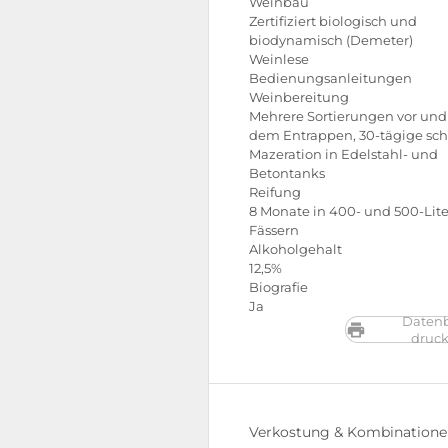
Weinbau
Zertifiziert biologisch und
biodynamisch (Demeter)
Weinlese
Bedienungsanleitungen
Weinbereitung
Mehrere Sortierungen vor und
dem Entrappen, 30-tägige sc
Mazeration in Edelstahl- und
Betontanks
Reifung
8 Monate in 400- und 500-Lite
Fässern
Alkoholgehalt
12,5%
Biografie
Ja
Datenb
druc
Verkostung & Kombination