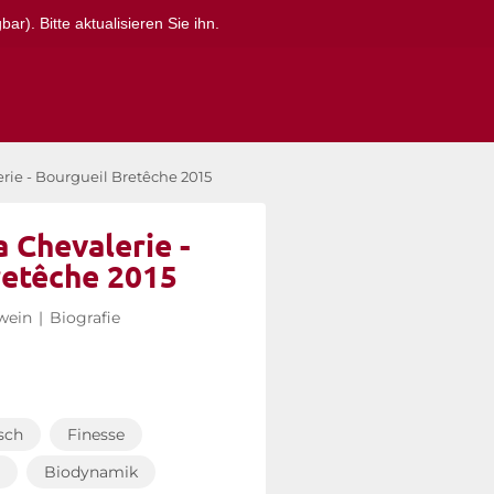
r). Bitte aktualisieren Sie ihn.
rie - Bourgueil Bretêche 2015
 Chevalerie -
retêche 2015
wein
|
Biografie
sch
Finesse
Biodynamik