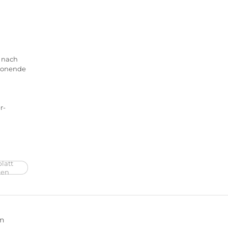
 nach
honende
r-
latt
ken
en