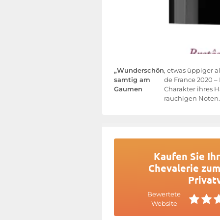
„Wunderschön
, etwas üppiger al
samtig am
de France 2020 –
Gaumen
Charakter ihres 
rauchigen Noten.
Kaufen Sie Ih
Chevalerie zum
Privat
Bewertete
Website