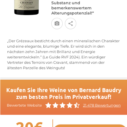
Substanz und
bemerkenswertem
Alterungspotenzial!“
„Der Grézeaux besticht durch einen mineralischen Charakter
und eine elegante, blumige Tiefe. Er wird sich in den
nächsten zehn Jahren mit Brillanz und Energie
weiterentwickeln.“ (Le Guide RVF 2024). Ein würdiger
Vertreter des Terroirs von Cravant, stammend von der
ältesten Parzelle des Weinguts!
Kaufen Sie Ihre Weine von Bernard Baudry
zum besten Preis im Privatverkauf!
Bewertete Website
21.478 Bewertungen