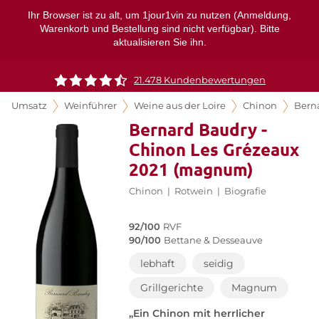
Ihr Browser ist zu alt, um 1jour1vin zu nutzen (Anmeldung,
Warenkorb und Bestellung sind nicht verfügbar). Bitte
aktualisieren Sie ihn.
21.478 Kundenbewertungen
Umsatz
Weinführer
Weine aus der Loire
Chinon
Bern
Bernard Baudry -
Chinon Les Grézeaux
2021 (magnum)
Chinon
|
Rotwein
|
Biografie
92/100
RVF
90/100
Bettane & Desseauve
lebhaft
seidig
Grillgerichte
Magnum
„Ein Chinon mit herrlicher