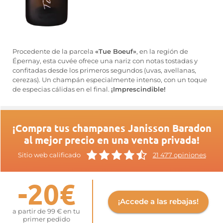
Procedente de la parcela
«Tue Boeuf»
, en la región de
Épernay, esta cuvée ofrece una nariz con notas tostadas y
confitadas desde los primeros segundos (uvas, avellanas,
cerezas). Un champán especialmente intenso, con un toque
de especias cálidas en el final.
¡Imprescindible!
¡Compra tus champanes Janisson Baradon
al mejor precio en una venta privada!
Sitio web calificado
21 477 opiniones
-20€
¡Accede a las rebajas!
a partir de 99 € en tu
primer pedido