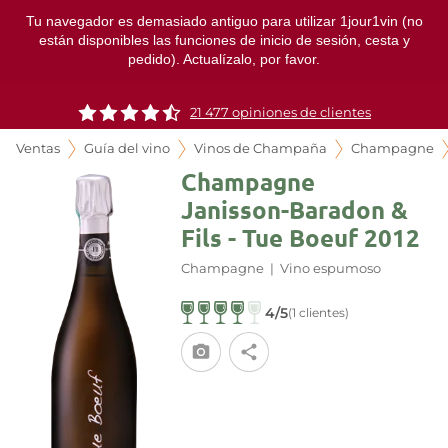
Tu navegador es demasiado antiguo para utilizar 1jour1vin (no
están disponibles las funciones de inicio de sesión, cesta y
pedido). Actualízalo, por favor.
21 477 opiniones de clientes
Ventas
Guía del vino
Vinos de Champaña
Champagne
Champagne
Janisson-Baradon &
Fils - Tue Boeuf 2012
Champagne
|
Vino espumoso
4/5
(1 clientes)