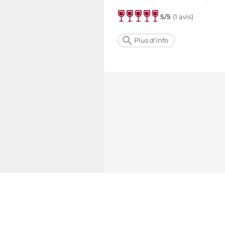
5/5
(
1 avis
)
Plus d'info