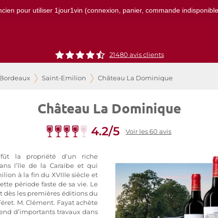
ncien pour utiliser 1jour1vin (connexion, panier, commande indisponibles)
21480
avis clients
 Bordeaux
Saint-Emilion
Château La Dominique
Château La Dominique
4.2/5
Voir les 60 avis
ût la propriété d'un riche
ns l’île de la Caraïbe et qui
ion à la fin du XVIIIe siècle et
ette période faste de sa vie. Le
 dès les premières éditions du
 Féret. M. Clément. Fayat achète
prend d’importants travaux dans