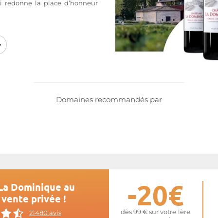
lui redonne la place d’honneur
s parcelles jouxtent celles de
, Le Château La Dominique est
et Yann Monties. Un tandem
ation de l'outil de production a
té dans le peloton des meilleurs
e
La Dominique
Domaines recommandés par
-20€
 La Dominique au
 vente privée !
dès 99 € sur votre 1ère
21480 avis