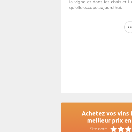
la vigne et dans les chais et 
qu’elle occupe aujourd’hui.
Remarquablement bien située, se
Cheval Blanc et de l'Evangile
géré par Gwendeline Lucas 
efficace qui, grâce à la modernis
su hisser aujourd'hui la proprié
Saint-Emilion Grand Cru.
Plus d'informations sur le site d
Achetez vos vins
meilleur prix en
Site noté