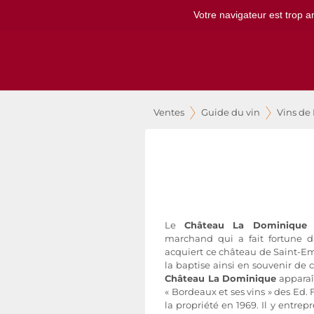
Votre navigateur est trop a
Ventes
Guide du vin
Vins de
Le
Château La Dominique
f
marchand qui a fait fortune da
acquiert ce château de Saint-Emil
la baptise ainsi en souvenir de c
Château
La
Dominique
apparaît
« Bordeaux et ses vins » des Ed.
la propriété en 1969. Il y entre