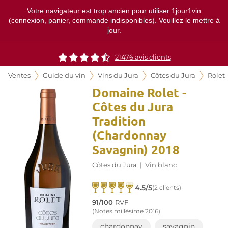
Votre navigateur est trop ancien pour utiliser 1jour1vin
(connexion, panier, commande indisponibles). Veuillez le mettre à
jour.
21476
avis clients
Ventes
Guide du vin
Vins du Jura
Côtes du Jura
Rolet
Domaine Rolet -
Côtes du Jura
Tradition
(Chardonnay
Savagnin) 2018
Côtes du Jura
|
Vin blanc
4.5/5
(2 clients)
91/100
RVF
(Notes millésime 2016)
chardonnay
savagnin