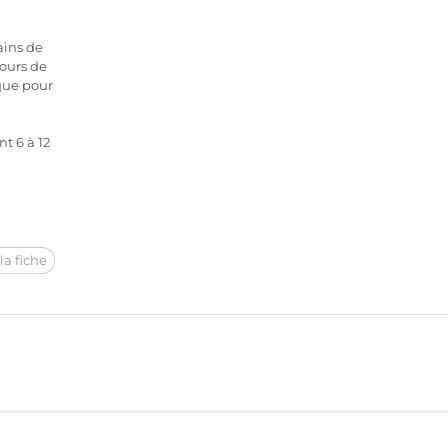
ains de
jours de
que pour
nt 6 à 12
la fiche