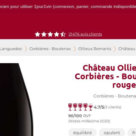
ncien pour utiliser 1jour1vin (connexion, panier, commande indisponibles)
21476
avis clients
 Languedoc
Corbières - Boutenac
Ollieux Romanis
Château 
Château Olli
Corbières - Bo
rouge
Corbières - Bouten
4.7/5
(3 clients)
90/100
RVF
(Notes millésime 2020)
équilibré
opulent
f