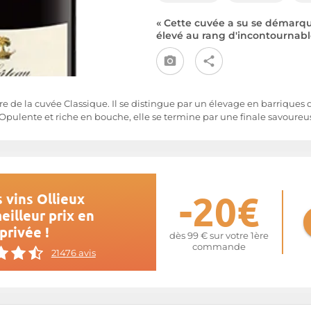
« Cette cuvée a su se démarque
élevé au rang d'incontournab
ère de la cuvée Classique. Il se distingue par un élevage en barriques 
Opulente et riche en bouche, elle se termine par une finale savoureu
-20€
 vins Ollieux
illeur prix en
privée !
dès 99 € sur votre 1ère
commande
21476 avis