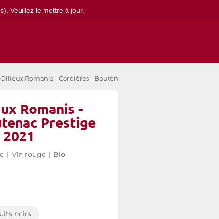
. Veuillez le mettre à jour.
Ollieux Romanis - Corbières - Boutenac Prestige rouge 2021
eux Romanis -
utenac Prestige
 2021
ac
|
Vin rouge
|
Bio
ruits noirs