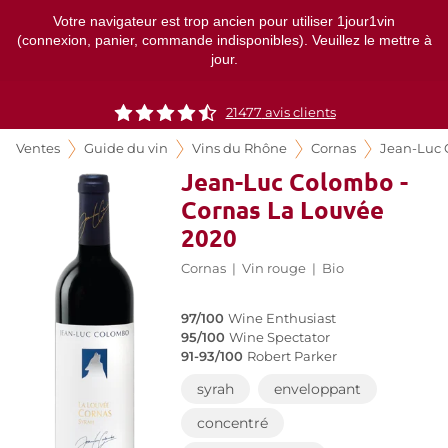
Votre navigateur est trop ancien pour utiliser 1jour1vin
(connexion, panier, commande indisponibles). Veuillez le mettre à
jour.
21477
avis clients
Ventes
Guide du vin
Vins du Rhône
Cornas
Jean-Luc
Jean-Luc Colombo -
Cornas La Louvée
2020
Cornas
|
Vin rouge
|
Bio
97/100
Wine Enthusiast
95/100
Wine Spectator
91-93/100
Robert Parker
syrah
enveloppant
concentré