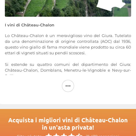
I vini di Château-Chalon
Lo Château-Chalon è un meraviglioso vino del Giura. Tutelato
da una denominazione di origine controllata (AOC) dal 1936,
questo vino giallo di fama mondiale viene prodotto su circa 60
ettari di vigneti situati su pendii scoscesi.
Si estende su quattro comuni del dipartimento del Giura:
Château-Chalon, Domblans, Menetru-le-Vignoble e Nevy-sur-
Seille.
Si distingue sia per la sua ricchezza e generosità, sia per il suo
bel colore dorato che tende all’ambra con l’invecchiamento, sia
per la sua eccezionale longevità. La produzione di questo
pregiato vino risale al Medioevo ed è oggi oggetto di una
sorveglianza e di controlli rigorosi.
Acquista i migliori vini di Château-Chalon
Château-Chalon, un paese e un territorio
in un'asta privata!
Il paese, classificato tra i più belli di Francia, è la culla originaria