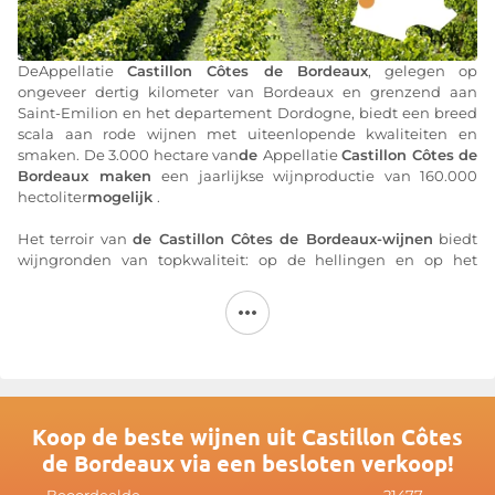
DeAppellatie
Castillon Côtes de Bordeaux
, gelegen op
ongeveer dertig kilometer van Bordeaux en grenzend aan
Saint-Emilion en het departement Dordogne, biedt een breed
scala aan rode wijnen met uiteenlopende kwaliteiten en
smaken. De 3.000 hectare van
de
Appellatie
Castillon Côtes de
Bordeaux maken
een jaarlijkse wijnproductie van 160.000
hectoliter
mogelijk
.
Het terroir van
de Castillon Côtes de Bordeaux-wijnen
biedt
wijngronden van topkwaliteit: op de hellingen en op het
plateau bevinden zich klei-kalkbodems en molasse (door
kalksteen gecementeerd detritisch zandsteen). De wijnen die
hieruit voortkomen zijn geconcentreerd en krachtig. Onderaan
de hellingen en op het alluviale terras, dichter bij de rivier,
bevatten de bodems meer slib en zand, met hier en daar grind.
De wijnen die hier ontstaan, zijn soepeler, charmanter en
warmer. Deze geologische rijkdom en de ideale
klimatologische omstandigheden liggen ten grondslag aan de
Koop de beste wijnen uit Castillon Côtes
diversiteit en de uitmuntendheid van
de Castillon Côtes de
de Bordeaux via een besloten verkoop!
Bordeaux-wijnen
.