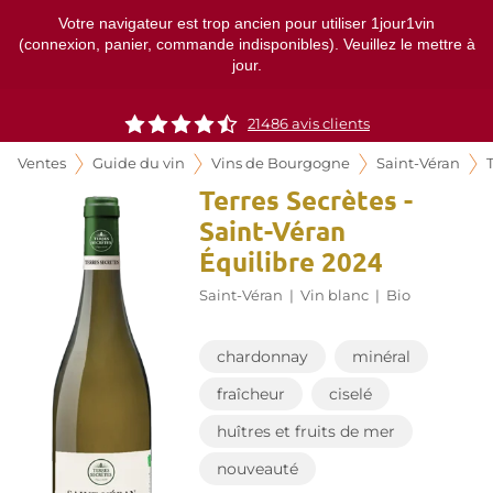
Votre navigateur est trop ancien pour utiliser 1jour1vin
(connexion, panier, commande indisponibles). Veuillez le mettre à
jour.
21486
avis clients
Ventes
Guide du vin
Vins de Bourgogne
Saint-Véran
Terres Secrètes -
Saint-Véran
Équilibre 2024
Saint-Véran
|
Vin blanc
|
Bio
chardonnay
minéral
fraîcheur
ciselé
huîtres et fruits de mer
nouveauté