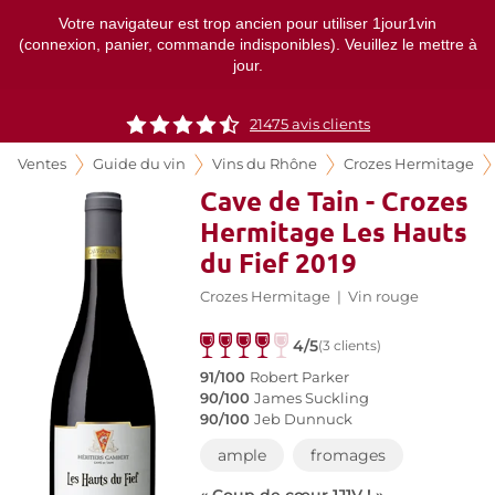
Votre navigateur est trop ancien pour utiliser 1jour1vin
(connexion, panier, commande indisponibles). Veuillez le mettre à
jour.
21475
avis clients
Ventes
Guide du vin
Vins du Rhône
Crozes Hermitage
Cave de Tain - Crozes
Hermitage Les Hauts
du Fief 2019
Crozes Hermitage
|
Vin rouge
4/5
(3 clients)
91/100
Robert Parker
90/100
James Suckling
90/100
Jeb Dunnuck
ample
fromages