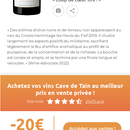
« Coup de cœur 1J1V ! »
« Des arômes d'olive noire et de terreau noir apparaissent au
nez du Crozes Hermitage les Hauts du Fief 2019. Il illustre
largement les aspects positifs du millésime, sacrifiant
légèrement le feu d'artifice aromatique au profit de la
puissance, de la concentration et de la richesse. La bouche
est corsée et ample, et se termine par une finale longue et
veloutée. » (Wine Advocate 2022)
Achetez vos vins Cave de Tain au meilleur
prix en vente privée !
Site noté
21475 avis
-20€
Accédez aux ventes !