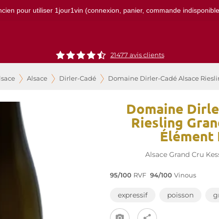
ncien pour utiliser 1jour1vin (connexion, panier, commande indisponibles)
21477
avis clients
lsace
Alsace
Dirler-Cadé
Domaine Dirler-Cadé Alsace Riesl
Domaine Dirle
Riesling Gran
Élément 
Alsace Grand Cru Kes
95/100
RVF
94/100
Vinous
expressif
poisson
g