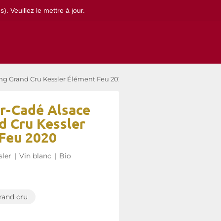
. Veuillez le mettre à jour.
ing Grand Cru Kessler Élément Feu 2020
r-Cadé Alsace
d Cru Kessler
Feu 2020
sler
|
Vin blanc
|
Bio
rand cru