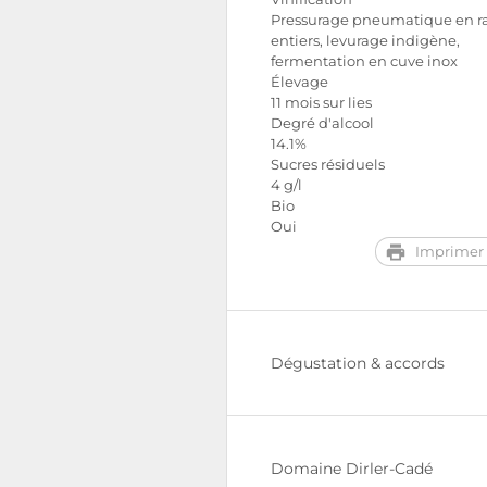
Pressurage pneumatique en ra
entiers, levurage indigène,
fermentation en cuve inox
Élevage
11 mois sur lies
Degré d'alcool
14.1%
Sucres résiduels
4 g/l
Bio
Oui
Imprimer 
Dégustation & accords
Domaine Dirler-Cadé