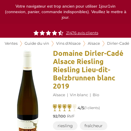
Votre navigateur est trop ancien pour utiliser 1jour1vin
(connexion, panier, commande indisponibles). Veuillez le mettre à
jour.
21476
avis clients
Ventes
Guide du vin
Vins d'Alsace
Alsace
Dirler-Cadé
Domaine Dirler-Cadé
Alsace Riesling
Riesling Lieu-dit-
Belzbrunnen blanc
2019
Alsace
|
Vin blanc
|
Bio
4/5
(1 clients)
92/100
RVF
riesling
fraîcheur