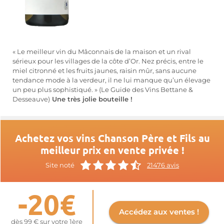
« Le meilleur vin du Mâconnais de la maison et un rival
sérieux pour les villages de la côte d’Or. Nez précis, entre le
miel citronné et les fruits jaunes, raisin mûr, sans aucune
tendance mode à la verdeur, il ne lui manque qu’un élevage
un peu plus sophistiqué. » (Le Guide des Vins Bettane &
Desseauve)
Une très jolie bouteille !
Achetez vos vins Chanson Père et Fils au
meilleur prix en vente privée !
Site noté
21476 avis
-20€
Accédez aux ventes !
dès 99 € sur votre 1ère