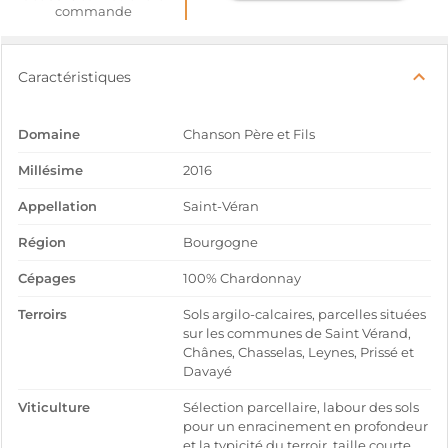
commande
Caractéristiques
Domaine
Chanson Père et Fils
Millésime
2016
Appellation
Saint-Véran
Région
Bourgogne
Cépages
100% Chardonnay
Terroirs
Sols argilo-calcaires, parcelles situées
sur les communes de Saint Vérand,
Chânes, Chasselas, Leynes, Prissé et
Davayé
Viticulture
Sélection parcellaire, labour des sols
pour un enracinement en profondeur
et la typicité du terroir, taille courte,