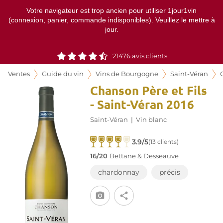
Votre navigateur est trop ancien pour utiliser 1jour1vin
(connexion, panier, commande indisponibles). Veuillez le mettre à
jour.
21476
avis clients
Ventes
Guide du vin
Vins de Bourgogne
Saint-Véran
Chanson Père et Fils
- Saint-Véran 2016
Saint-Véran
|
Vin blanc
3.9/5
(13 clients)
16/20
Bettane & Desseauve
chardonnay
précis