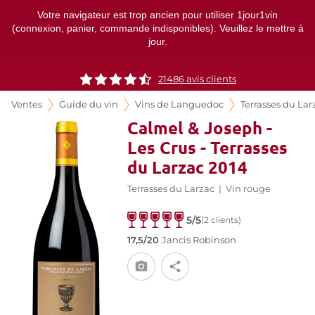
Votre navigateur est trop ancien pour utiliser 1jour1vin
(connexion, panier, commande indisponibles). Veuillez le mettre à
jour.
21486
avis clients
Ventes
Guide du vin
Vins de Languedoc
Terrasses du Lar
Calmel & Joseph -
Les Crus - Terrasses
du Larzac 2014
Terrasses du Larzac
|
Vin rouge
5/5
(2 clients)
17,5/20
Jancis Robinson