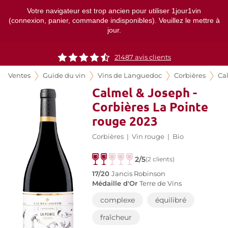
Votre navigateur est trop ancien pour utiliser 1jour1vin
(connexion, panier, commande indisponibles). Veuillez le mettre à
jour.
21487
avis clients
Ventes
Guide du vin
Vins de Languedoc
Corbières
Ca
Calmel & Joseph -
Corbières La Pointe
rouge 2023
Corbières
|
Vin rouge
|
Bio
2/5
(2 clients)
17/20
Jancis Robinson
Médaille d'Or
Terre de Vins
complexe
équilibré
fraîcheur