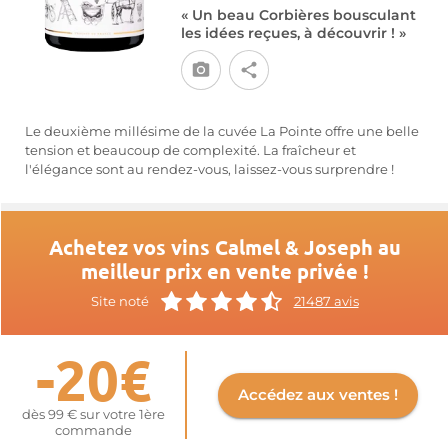
« Un beau Corbières bousculant
les idées reçues, à découvrir ! »
Le deuxième millésime de la cuvée La Pointe offre une belle
tension et beaucoup de complexité. La fraîcheur et
l'élégance sont au rendez-vous, laissez-vous surprendre !
Achetez vos vins Calmel & Joseph au
meilleur prix en vente privée !
Site noté
21487 avis
-20€
Accédez aux ventes !
dès 99 € sur votre 1ère
commande