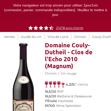
Votre navigateur est trop ancien pour utiliser 1jour1vin
(connexion, panier, commande indisponibles). Veuillez le mettre à
jour.
21478
avis clients
Ventes
Guide du vin
Vins de Loire
Chinon
Couly-Duth
Domaine Couly-
Dutheil - Clos de
l'Echo 2010
(Magnum)
Chinon
|
Vin rouge
4.3/5
(7 clients)
16,5/20
RVF
16,5/20
Bettane & Desseauve
1*Étoile
Hachette
91/100
Wine Spectator