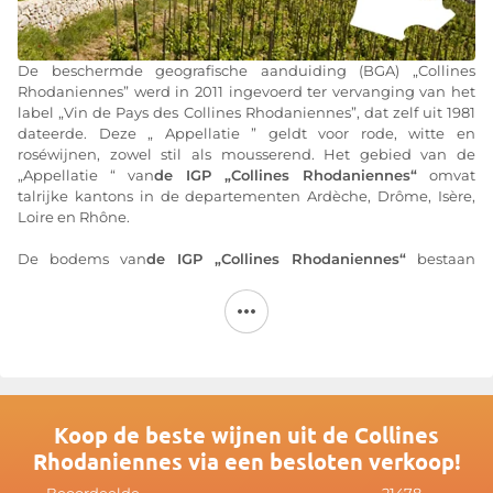
De beschermde geografische aanduiding (BGA) „Collines
Rhodaniennes” werd in 2011 ingevoerd ter vervanging van het
label „Vin de Pays des Collines Rhodaniennes”, dat zelf uit 1981
dateerde. Deze „ Appellatie ” geldt voor rode, witte en
roséwijnen, zowel stil als mousserend. Het gebied van de
„Appellatie “ van
de IGP „Collines Rhodaniennes“
omvat
talrijke kantons in de departementen Ardèche, Drôme, Isère,
Loire en Rhône.
De bodems van
de IGP „Collines Rhodaniennes“
bestaan
voornamelijk uit graniet. Hun groot vermogen om warmte op
te slaan draagt bij aan een goede rijping van de druiven. Het
klimaat is van het semi-continentale type, met afwisselende
invloeden van het mediterrane en continentale klimaat,
gecombineerd met oceanische invloeden.
De teelt van één druivensoort is een van de kenmerken van de
wijngaarden in de Collines Rhodaniennes. De rode wijnen
Koop de beste wijnen uit de Collines
worden voornamelijk gemaakt van syrah, gamay en merlot. De
Rhodaniennes via een besloten verkoop!
rode wijnen uit de Collines Rhodaniennes zijn vol, diep en
hebben uitgesproken minerale tonen, vergezeld van aroma’s