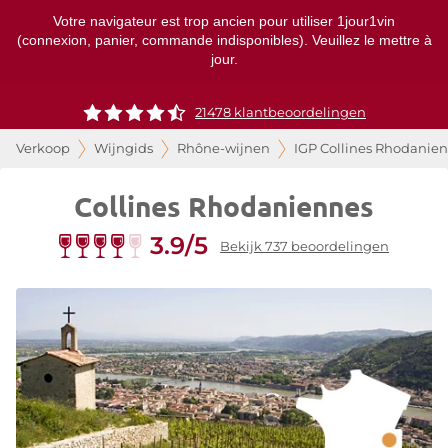
Votre navigateur est trop ancien pour utiliser 1jour1vin
(connexion, panier, commande indisponibles). Veuillez le mettre à
jour.
21478 klantbeoordelingen
Verkoop
Wijngids
Rhône-wijnen
IGP Collines Rhodanie
Collines Rhodaniennes
3.9/5
Bekijk 737 beoordelingen