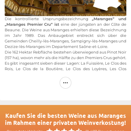
Die kontrollierte Ursprungsbezeichnung
„Maranges“ und
„Maranges Premier Cru“ ist
eine der jüngsten an der Côte de
Beaune. Die Weine aus Maranges erhielten diese Bezeichnung
im Jahr 1989. Das Anbaugebiet erstreckt sich über die
Gemeinden Cheilly-lès-Maranges, Sampigny-lès-Maranges und
Dezize-lès-Maranges im Departement Saône-et-Loire.
Die 162 Hektar Rebfläche bestehen überwiegend aus Pinot Noir
(157 ha), wovon mehr als die Hälfte zu den Premiers Crus gehört.
Es gibt insgesamt sieben dieser Lagen: La Fuissière, Le Clos des
Rois, Le Clos de la Boutière, Le Clos des Loyères, Les Clos
Roussots, Le Clos de la Loyère und La Croix aux Moines.
Die
Weinbaugebiete Maranges
und
Maranges Premier Cru
bringen Rotweine aus der Rebsorte Pinot Noir sowie in
geringerem Umfang Weißweine aus 100 % Chardonnay hervor
– zwei der bedeutendsten Rebsorten des Burgunds.
Maranges-Wein: ein Burgunder wie jeder andere
Kaufen Sie die besten Weine aus Maranges
Die drei Gemeinden liegen im Tal der Cozanne, einem
im Rahmen einer privaten Weinverkostung!
Nebenfluss der Saône, südlich der Côte de Beaune. Das Tal teilt
mit dieser Weinbauregion seinen Ursprung und seine