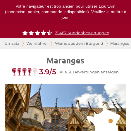
Votre navigateur est trop ancien pour utiliser 1jour1vin
(connexion, panier, commande indisponibles). Veuillez le mettre à
jour.
21.487 Kundenbewertungen
Umsatz
Weinführer
Weine aus dem Burgund
Maranges
Maranges
3.9/5
Alle 36 Bewertungen anzeigen